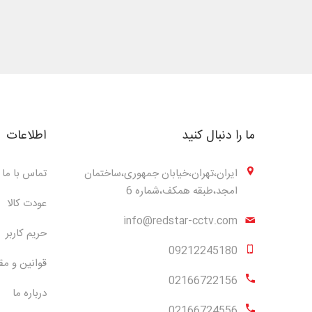
ما را دنبال کنید
اطلاعات
ایران،تهران،خیابان جمهوری،ساختمان
تماس با ما
امجد،طبقه همکف،شماره 6
عودت کالا
info@redstar-cctv.com
حریم کاربر
09212245180
قوانین و مق
02166722156
درباره ما
02166724556