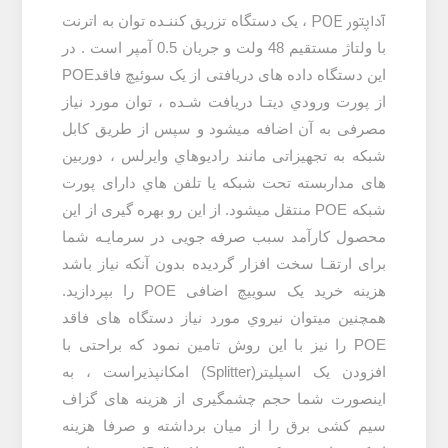
آداپتور POE
،
يک دستگاه تزریق کننـده توان به اترنت
با ولتاژ مستقیم 48 ولت و جریان 0.5 آمپر است . در
این دستگاه داده های دریافتی از یک سوئیچ فاقدPOE
از پورت ورودي ديتـا دریافت شـده ، توان مورد نیاز
مصرفی به آن اضافه میشود و سپس از طریق کابل
شبکه به تجهیزاتی مانند راديوهاي وايرلس ، دوربين
های مداربسته تحت شبکه يا تلفن هاي دارای پورت
شبکه POE منتقل میشود. از این رو بهره گیری از این
محصول کارآمد سبب صرفه جویی در سرمایـه شما
برای ارتقـا سخت افزار گردیده بدون آنکه نیاز باشد
هزینه خرید یک سوییچ اضافی POE را بپردازید
.
همچنین میتوان نيروي مورد نياز دستگاه های فاقد
POE را نیز با اين روش تامين نمود که براحتی با
افزودن يک اسپلیتر(Splitter) امکانپذيراست ، به
اینصورت شما حجم چشمگیری از هزینه های گزاف
سیم کشی برق را از میان برداشته و صرفا هزینه