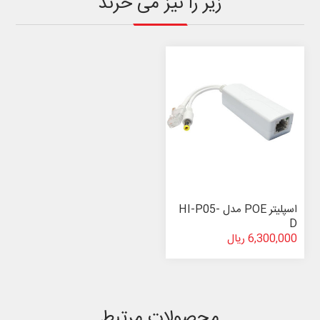
زیر را نیز می خرند
اسپلیتر POE مدل HI-P05-
D
6,300,000 ریال
محصولات مرتبط