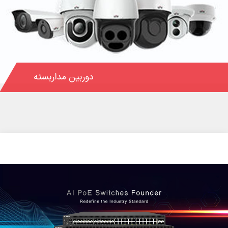
دزدگیر اماکن