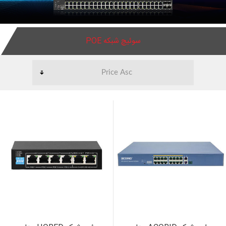
سوئیچ شبکه POE