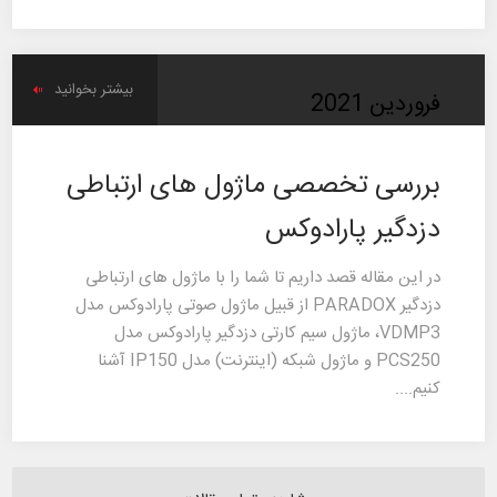
بیشتر بخوانید
فروردین
2021
بررسی تخصصی ماژول های ارتباطی
دزدگیر پارادوکس
در این مقاله قصد داریم تا شما را با ماژول های ارتباطی
دزدگیر PARADOX از قبیل ماژول صوتی پارادوکس مدل
VDMP3، ماژول سیم کارتی دزدگیر پارادوکس مدل
PCS250 و ماژول شبکه (اینترنت) مدل IP150 آشنا
کنیم....