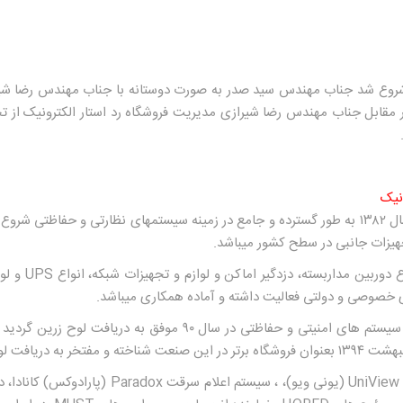
 شروع شد جناب مهندس سید صدر به صورت دوستانه با جناب مهندس رضا شیر
در مقابل جناب مهندس رضا شیرازی مدیریت فروشگاه رد استار الکترونیک از
ونیک
فروشگاه رد استار الکترونیک از سال ۱۳۸۲ به طور گسترده و جامع در زمینه سیستمهای نظارتی و ح
هیزات جانبی در سطح کشور میباشد.
 دوربین مداربسته، دزدگیر اماکن و لوازم و تجهیزات شبکه، انواع
UPS
و لوا
ی خصوصی و دولتی فعالیت داشته و آماده همکاری میباشد.
این فروشگاه در همایش بزرگان سیستم های امنیتی و حفاظتی در سال ۹۰ 
افت لوح تقدیر گردید.
UniView
(یونی ویو)
،
،
سیستم اعلام سرقت
Paradox
(پارادوکس) کانادا
،
د