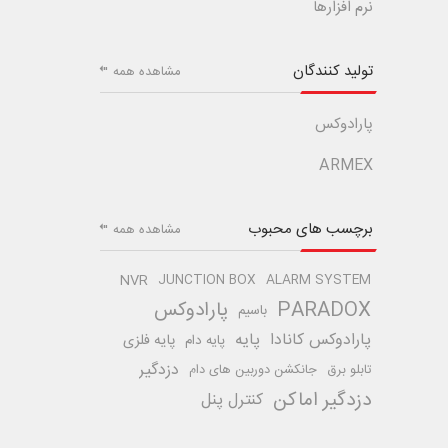
نرم افزارها
تولید کنندگان
مشاهده همه
پارادوکس
ARMEX
برچسب های محبوب
مشاهده همه
NVR
JUNCTION BOX
ALARM SYSTEM
PARADOX
پارادوکس
باسیم
پارادوکس کانادا
پایه
پایه فلزی
پایه دام
دزدگیر
تابلو برق
جانکشن دوربین های دام
دزدگیر اماکن
کنترل پنل