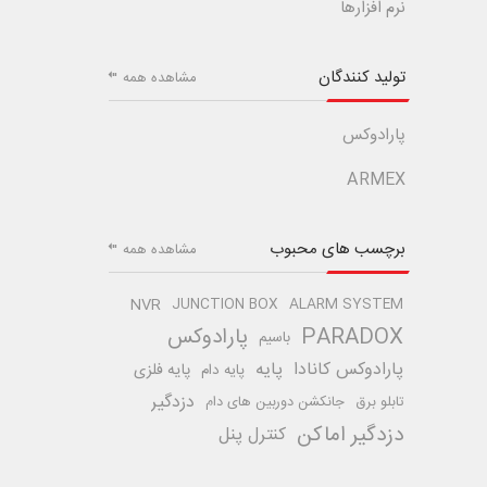
نرم افزارها
تولید کنندگان
مشاهده همه
پارادوکس
ARMEX
برچسب های محبوب
مشاهده همه
NVR
JUNCTION BOX
ALARM SYSTEM
PARADOX
پارادوکس
باسیم
پارادوکس کانادا
پایه
پایه فلزی
پایه دام
دزدگیر
تابلو برق
جانکشن دوربین های دام
دزدگیر اماکن
کنترل پنل