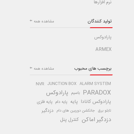
نرم افزارها
تولید کنندگان
مشاهده همه
پارادوکس
ARMEX
برچسب های محبوب
مشاهده همه
NVR
JUNCTION BOX
ALARM SYSTEM
PARADOX
پارادوکس
باسیم
پارادوکس کانادا
پایه
پایه فلزی
پایه دام
دزدگیر
تابلو برق
جانکشن دوربین های دام
دزدگیر اماکن
کنترل پنل