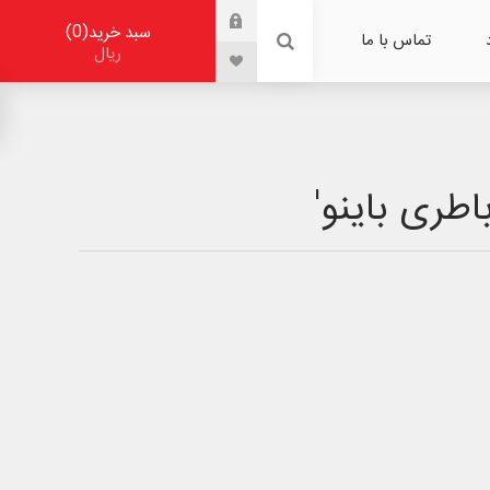
0
سبد خرید
تماس با ما
ریال
طری باینو'