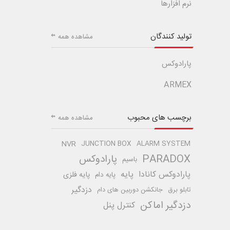
نرم افزارها
تولید کنندگان
مشاهده همه
پارادوکس
ARMEX
برچسب های محبوب
مشاهده همه
NVR
JUNCTION BOX
ALARM SYSTEM
PARADOX
پارادوکس
باسیم
پارادوکس کانادا
پایه
پایه فلزی
پایه دام
دزدگیر
تابلو برق
جانکشن دوربین های دام
دزدگیر اماکن
کنترل پنل