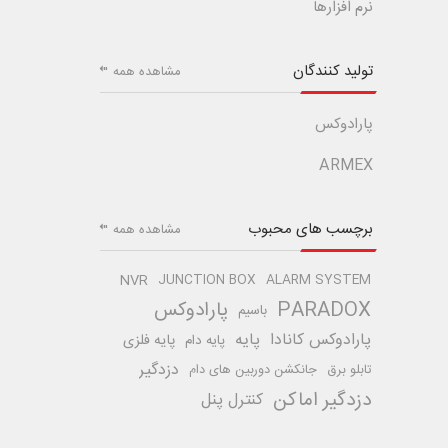
نرم افزارها
تولید کنندگان
مشاهده همه
پارادوکس
ARMEX
برچسب های محبوب
مشاهده همه
NVR
JUNCTION BOX
ALARM SYSTEM
PARADOX
پارادوکس
باسیم
پارادوکس کانادا
پایه
پایه فلزی
پایه دام
دزدگیر
تابلو برق
جانکشن دوربین های دام
دزدگیر اماکن
کنترل پنل