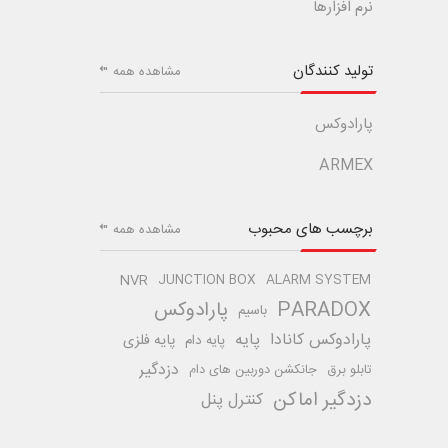
نرم افزارها
تولید کنندگان
مشاهده همه
پارادوکس
ARMEX
برچسب های محبوب
مشاهده همه
NVR
JUNCTION BOX
ALARM SYSTEM
PARADOX
پارادوکس
باسیم
پارادوکس کانادا
پایه
پایه فلزی
پایه دام
دزدگیر
تابلو برق
جانکشن دوربین های دام
دزدگیر اماکن
کنترل پنل