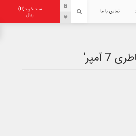
0
سبد خرید
تماس با ما
ریال
 آمپر'