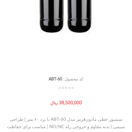
کد محصول:
ABT-60
38,500,000 ریال
سنسور خطی مادون‌قرمز مدل ABT-60 با برد ۶۰ متر | طراحی
سیمی | بدنه مقاوم و خروجی رله NO/NC | مناسب برای حفاظت