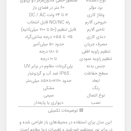
نوع دستگاه
سنسور خطی مادون‌قرمز دو پرتوی
برد مؤثر
۶۰ متر در فضای باز
ولتاژ کاری
۱۲ تا ۲۴ ولت DC / AC
خروجی آلارم
رله NO/NC قابل انتخاب
تاخیر آلارم
قابل تنظیم (۵۰ تا ۷۰۰ میلی‌ثانیه)
دمای کاری
۲۵- تا ۵۵+ درجه سانتی‌گراد
مصرف جریان
حدود ۵۰ میلی‌آمپر
تنظیم زاویه افقی
تا ۱۸۰ درجه
تنظیم زاویه عمودی
تا ۱۰ درجه
جنس بدنه
پلی‌کربنات مقاوم در برابر UV
سطح حفاظت
IP65 ضد آب و گردوغبار
ابعاد
حدود
۱۷۰×۸۰×۸۵ میلی‌متر
رنگ
مشکی
نوع اتصال
سیمی
نصب
دیواری یا پایه‌دار
🟩 توضیحات تکمیلی
این مدل برای استفاده در محیط‌های باز طراحی شده و
در برابر نور مستقیم خورشید و تغییرات دما مقاوم است.