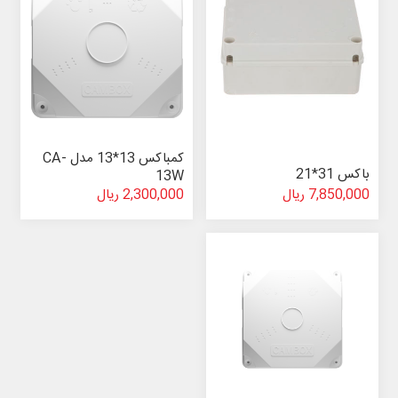
کمباکس 13*13 مدل CA-
باکس 31*21
13W
7,850,000 ریال
2,300,000 ریال