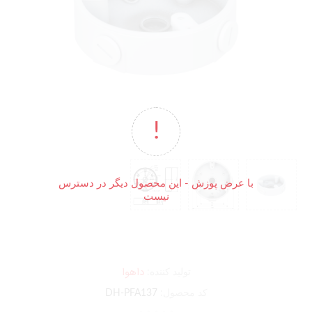
با عرض پوزش - این محصول دیگر در دسترس
نیست
داهوا
تولید کننده:
کد محصول:
DH-PFA137