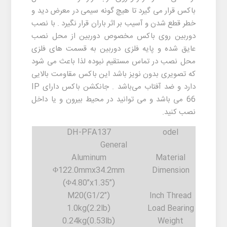
باکس قرار می گیرد تا هیچ گونه سیمی در معرض دید و
خطر قطع شدن و آسیب بر اثر باران قرار نگیرد . با نصب
دوربین روی باکس مخصوص دوربین از محل نصب
عایق شده و پایه فلزی دوربین به قسمت های فلزی
محل نصب در تماس مستقیم نبوده لذا باعث می شود
که تصویری بدون نویز باشد این باکس مقاومت بالایی
دارد و ضد آفتاب می‌باشد . جانکشن باکس دارای IP
66 می باشد و می توانید در محیط بیرون و یا داخل
نصب کنید.
DH-PFA137
odel
General
Aluminum
Material
Φ122.0mmx34.2mm
Dimension
(Φ4.80”x1.35”)
M20(G1/2”)
Inch Thread
1.0kg(2.2lb)
Load Bearing
0.24kg(0.53lb)
Weight