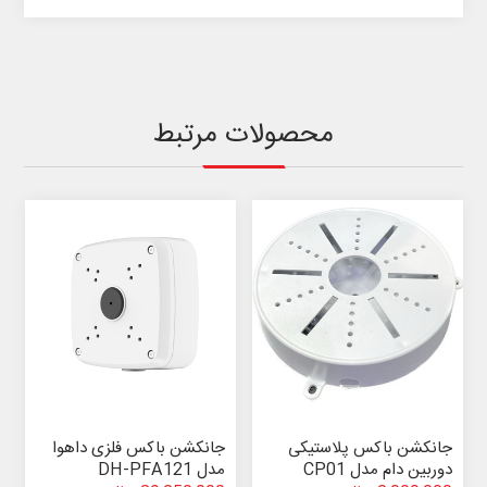
محصولات مرتبط
جانکشن باکس پلاستیکی
جانکشن باکس فلزی داهوا
دوربین دام مدل CP01
مدل DH-PFA121