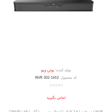
یونی ویو
تولید کننده:
کد محصول:
NVR 302-16S2
تماس بگیرید
NVR | دو هارد | 16 کانال | انتقال تصویر رایگان | ONVIF | 4K