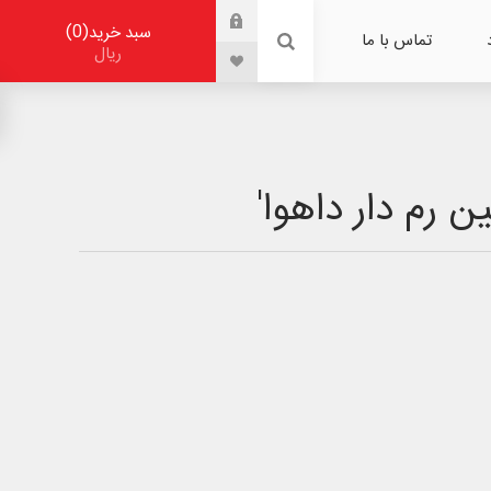
0
سبد خرید
تماس با ما
ریال
 رم دار داهوا'