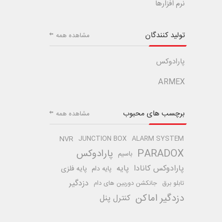
نرم افزارها
تولید کنندگان
مشاهده همه
پارادوکس
ARMEX
برچسب های محبوب
مشاهده همه
NVR
JUNCTION BOX
ALARM SYSTEM
PARADOX
پارادوکس
باسیم
پارادوکس کانادا
پایه
پایه فلزی
پایه دام
دزدگیر
تابلو برق
جانکشن دوربین های دام
دزدگیر اماکن
کنترل پنل