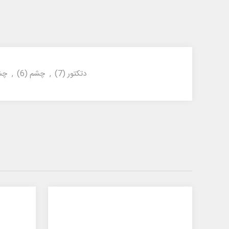
دتکتور
(7)
,
چشم
(6)
,
چش