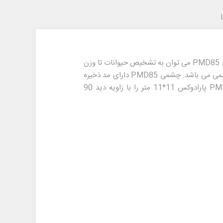
دارای دو سنسور 2 عنصری جدا می باشد. از ویژگی های برجسته چشمی PMD85 می توان به تشخیص حیوانات تا وزن
چشمی PMD85
دارای مد ذخیره
پارادوکس 11*11 متر را با زاویه دید 90