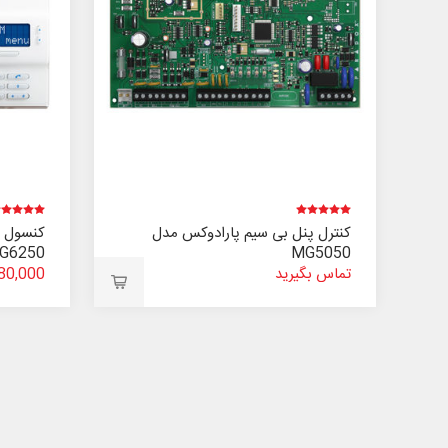
کنترل پنل بی سیم پارادوکس مدل
کنسول ب
G6250
MG5050
تماس بگیرید
0,780,000