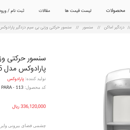
محصولات
لیست قیمت ها
مقالات
ثبت نام / ورود
/
دزدگیر اماکن
/
سنسور
/
سنسور حرکتی وزنی بی سیم دزدگیر پارادوکس مدل
سنسور حرکتی وزن
پارادوکس مدل PMD85
پارادوکس
تولید کننده:
کد محصول:
PARA - 113
336,120,000 ریال
چشمی فضای بیرونی وایرلس | وزنی | 