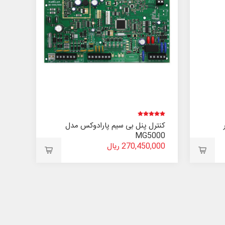
کنترل پنل بی سیم پارادوکس مدل
MG5000
270,450,000 ریال