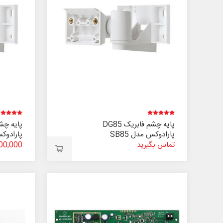
پایه چشم فابریک DG85
پارادوکس مدل SB85
پارادوک
تماس بگیرید
2,000,000