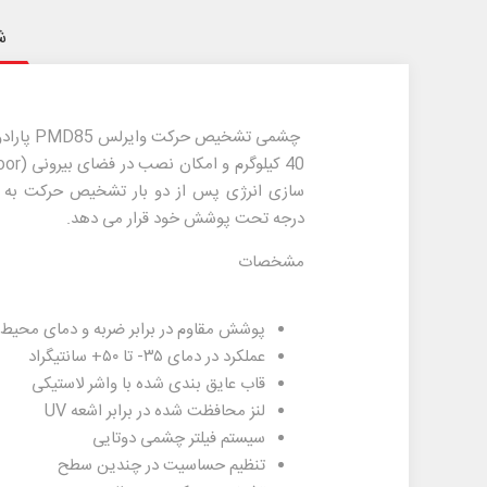
ش
چشمی تشخیص حرکت وایرلس PMD85 پارادوکس
40 کیلوگرم و امکان نصب در فضای بیرونی (Outdoor) اشاره کرد. تطبیق خودکار با دمای محیط از دیگر ویژگی های این چشمی می باشد.
سازی انرژی پس از دو بار تشخیص حرکت به مدت 3 دقیقه می باشد. همچنین باید به این مور
درجه تحت پوشش خود قرار می دهد.
مشخصات
پوشش مقاوم در برابر ضربه و دمای محیط
عملکرد در دمای ۳۵- تا ۵۰+ سانتیگراد
قاب عایق بندی شده با واشر لاستیکی
لنز محافظت شده در برابر اشعه UV
سیستم فیلتر چشمی دوتایی
تنظیم حساسیت در چندین سطح