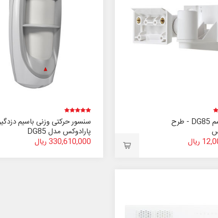
پایه چشم DG85 - طرح
سنسور حرکتی وزنی باسیم دزدگیر
س
پارادوکس مدل DG85
1 ریال
330,610,000 ریال