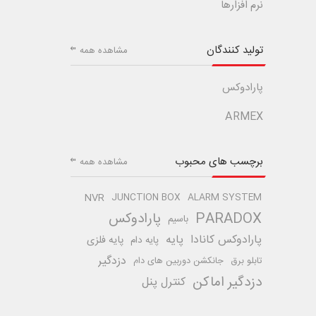
نرم افزارها
تولید کنندگان
مشاهده همه
پارادوکس
ARMEX
برچسب های محبوب
مشاهده همه
NVR
JUNCTION BOX
ALARM SYSTEM
PARADOX
پارادوکس
باسیم
پارادوکس کانادا
پایه
پایه فلزی
پایه دام
دزدگیر
تابلو برق
جانکشن دوربین های دام
دزدگیر اماکن
کنترل پنل