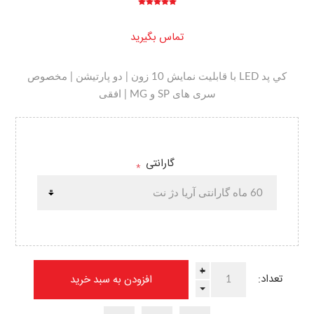
تماس بگیرید
کي پد LED با قابليت نمايش 10 زون | دو پارتيشن | مخصوص
سری های SP و MG | افقی
گارانتی
*
+
تعداد:
-