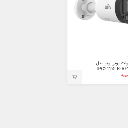
ولت یونی ویو مدل
IPC2124LB-AF
رید