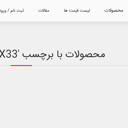
محصولات
لیست قیمت ها
مقالات
ثبت نام / ورود
محصولات با برچسب 'EIPC-P252S-X33'