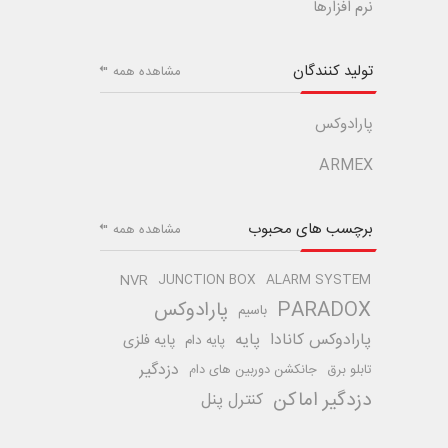
نرم افزارها
تولید کنندگان
مشاهده همه
پارادوکس
ARMEX
برچسب های محبوب
مشاهده همه
NVR
JUNCTION BOX
ALARM SYSTEM
PARADOX
پارادوکس
باسیم
پارادوکس کانادا
پایه
پایه فلزی
پایه دام
دزدگیر
تابلو برق
جانکشن دوربین های دام
دزدگیر اماکن
کنترل پنل