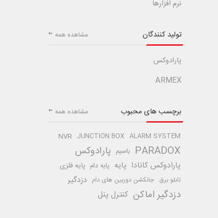
نرم افزارها
تولید کنندگان
مشاهده همه
پارادوکس
ARMEX
برچسب های محبوب
مشاهده همه
NVR
JUNCTION BOX
ALARM SYSTEM
PARADOX
پارادوکس
باسیم
پارادوکس کانادا
پایه
پایه فلزی
پایه دام
دزدگیر
تابلو برق
جانکشن دوربین های دام
دزدگیر اماکن
کنترل پنل