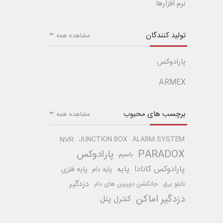
نرم افزارها
تولید کنندگان
مشاهده همه
پارادوکس
ARMEX
برچسب های محبوب
مشاهده همه
NVR
JUNCTION BOX
ALARM SYSTEM
PARADOX
پارادوکس
باسیم
پارادوکس کانادا
پایه
پایه فلزی
پایه دام
دزدگیر
تابلو برق
جانکشن دوربین های دام
دزدگیر اماکن
کنترل پنل