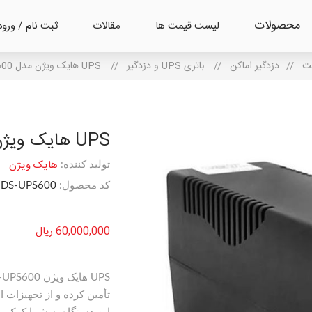
محصولات
لیست قیمت ها
مقالات
ثبت نام / ورود
ت
/
دزدگیر اماکن
/
باتری UPS و دزدگیر
/
UPS هایک ویژن مدل DS-UPS600
UPS هایک ویژن مدل DS-UPS600
هایک ویژن
تولید کننده:
کد محصول:
DS-UPS600
60,000,000 ریال
تأمین کرده و از تجهیزات 