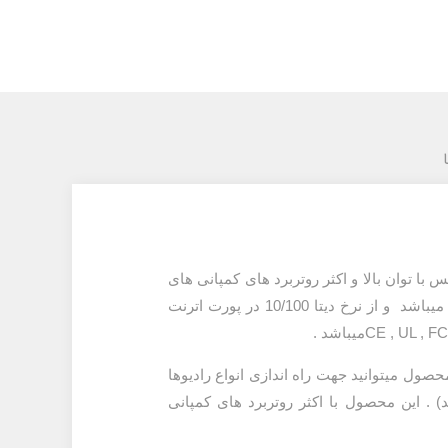
 راه اندازی تجهیزات وایرلس با توان بالا و اکثر روتربرد های کمپانی های
تولید کننده تجهیزات شبکه استفاده میگردد , این منبع تغذیه دارای ولتاژ بیرونی 48V 2A AC و فرکانس 50/60 مگاهرتز میباشد و از نرخ دیتا 10/100 در پورت اترنت
حصول میتوانید جهت راه اندازی انواع رادیوها
POE به رادیو از سازگاری ولتاژ مطلع شوید) . این محصول با اکثر روتربرد های کمپانی