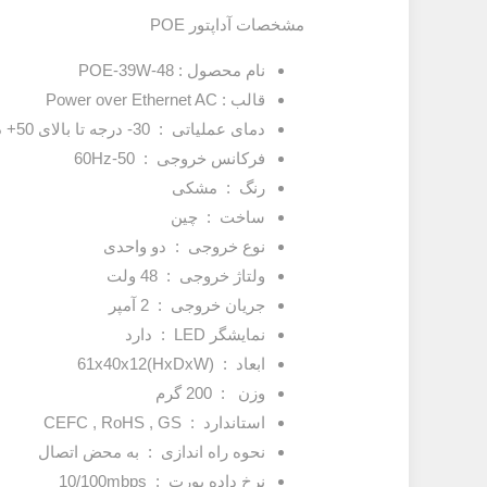
مشخصات آداپتور POE
نام محصول : POE-39W-48
قالب : Power over Ethernet AC
دمای عملیاتی : 30- درجه تا بالای 50+ درجه سانتیگراد
فرکانس خروجی : 50-60Hz
رنگ : مشکی
ساخت : چین
نوع خروجی : دو واحدی
ولتاژ خروجی : 48 ولت
جریان خروجی : 2 آمپر
نمایشگر LED : دارد
ابعاد : (61x40x12(HxDxW
وزن : 200 گرم
استاندارد : CEFC , RoHS , GS
نحوه راه اندازی : به محض اتصال
نرخ داده پورت : 10/100mbps