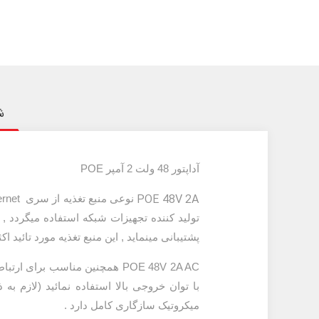
ش
آداپتور 48 ولت 2 آمپر POE
POE 48V 2A
پشتیبانی مینماید , این منبع تغذیه مورد تائید اکثر کمپانی ها قرا
POE 48V 2A AC
همچنین مناسب برای ارتباط 
میکروتیک سازگاری کامل دارد .