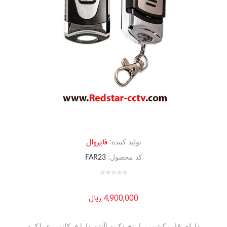
فایروال
تولید کننده:
کد محصول:
FAR23
4,900,000 ریال
دارای قاب کشویی | پنج دکمه |آنتن دار| فرکانس عملکرد