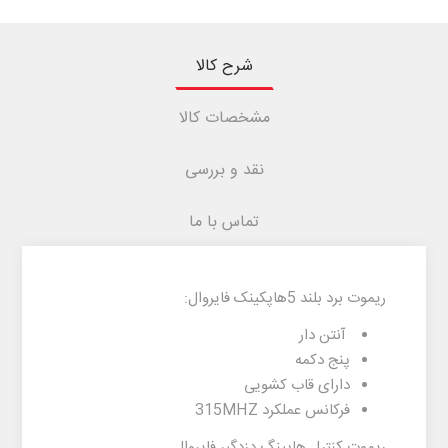
شرح کالا
مشخصات کالا
نقد و بررسی
تماس با ما
ریموت برد بلند 5هاپکینک فایروال:
آنتن دار
پنج دکمه
دارای قاب کشویی
فرکانس عملکرد 315MHZ
ریموت کنترل هاپینگ دزدگیر فایروال