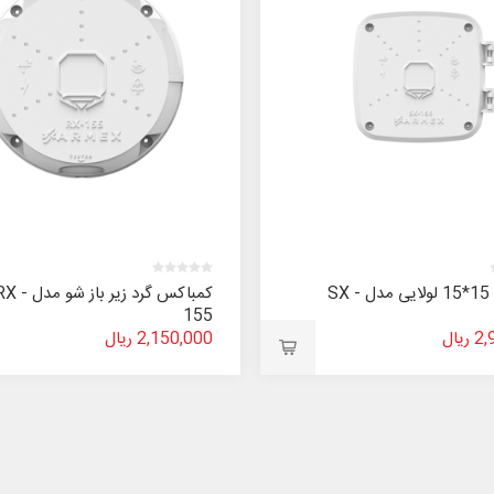
کمباکس 15*15 لولایی مدل SX -
کمباکس گرد زیر باز شو مدل
155
یال
2,150,000 ریال