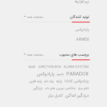
نرم افزارها
تولید کنندگان
مشاهده همه
پارادوکس
ARMEX
برچسب های محبوب
مشاهده همه
NVR
JUNCTION BOX
ALARM SYSTEM
PARADOX
پارادوکس
باسیم
پارادوکس کانادا
پایه
پایه فلزی
پایه دام
دزدگیر
تابلو برق
جانکشن دوربین های دام
دزدگیر اماکن
کنترل پنل